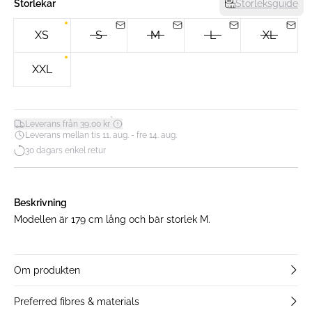
Storlekar
Storleksguide
XS
S
M
L
XL
XXL
*
Leverans från 39,00 kr
Leverans mellan tis 11. aug. - fre 14. aug.
30 dagars enkel retur
Beskrivning
Modellen är 179 cm lång och bär storlek M.
Om produkten
Preferred fibres & materials