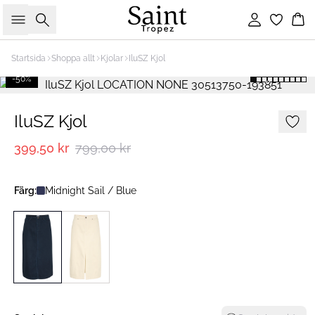
Sök
Logga in
Ko
Startsida
Shoppa allt
Kjolar
IluSZ Kjol
-50%
IluSZ Kjol
399,50 kr
799,00 kr
Färg:
Midnight Sail / Blue