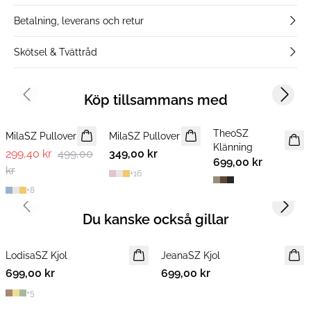
Betalning, leverans och retur
Skötsel & Tvättråd
Köp tillsammans med
Previous slide
Next s
-40%
TheoSZ
MilaSZ Pullover
MilaSZ Pullover
NYHET
NYHET
Klänning
299,40 kr
499,00
349,00 kr
2 FOR 600 SEK
699,00 kr
kr
+
16
+
8
Previous slide
Next s
Du kanske också gillar
LodisaSZ Kjol
NYHET
JeanaSZ Kjol
NYHET
699,00 kr
699,00 kr
+
5