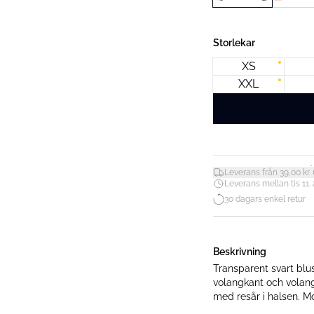
Storlekar
XS
XXL
*
Leverans från 39,00 kr
Leverans mellan tis 11. a
30 dagars enkel retur
Beskrivning
Transparent svart blu
volangkant och volangd
med resår i halsen. M