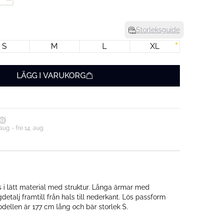
Storleksguide
S
M
L
XL
LÄGG I VARUKORG
ug. - fre 14. aug.
s i lätt material med struktur. Långa ärmar med
etalj framtill från hals till nederkant. Lös passform
odellen är 177 cm lång och bär storlek S.