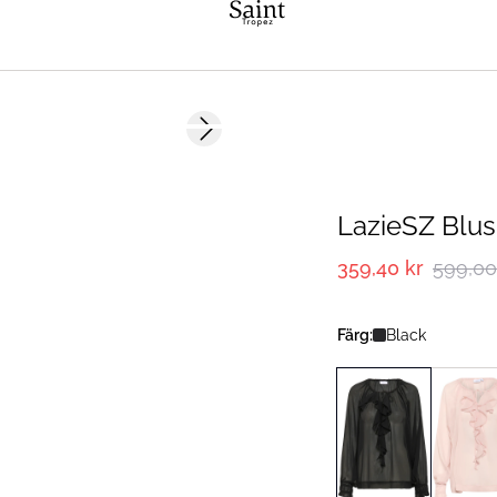
-40%
Next slide
LazieSZ Blus
359,40 kr
599,00
Färg:
Black