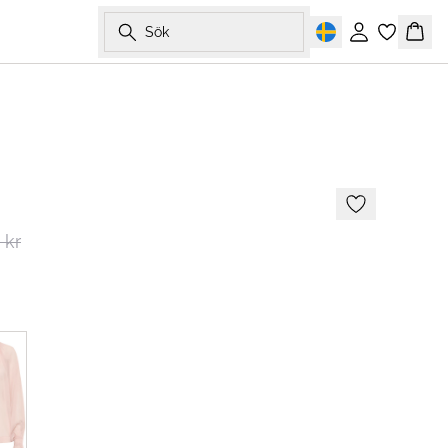
Sök
Logga in
Korg
-40%
 kr