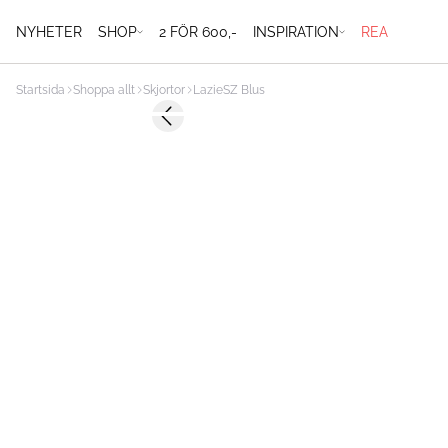
NYHETER
SHOP
2 FÖR 600,-
INSPIRATION
REA
Startsida
Shoppa allt
Skjortor
LazieSZ Blus
-40%
Previous slide