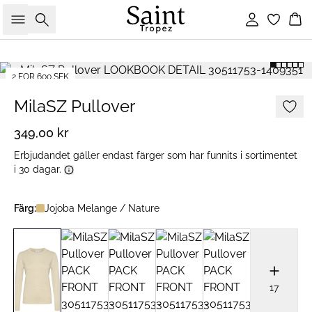
Sök
Logga in
Ko
2 FOR 600 SEK
MilaSZ Pullover
349,00 kr
Erbjudandet gäller endast färger som har funnits i sortimentet
i 30 dagar.
Färg:
Jojoba Melange / Nature
17