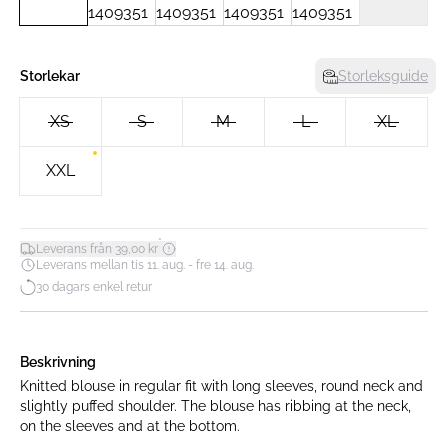
Storlekar
Storleksguide
XS
S
M
L
XL
XXL
*
Leverans från 39,00 kr
Leverans mellan tis 11. aug. - fre 14. aug.
30 dagars enkel retur
Beskrivning
Knitted blouse in regular fit with long sleeves, round neck and
slightly puffed shoulder. The blouse has ribbing at the neck,
on the sleeves and at the bottom.