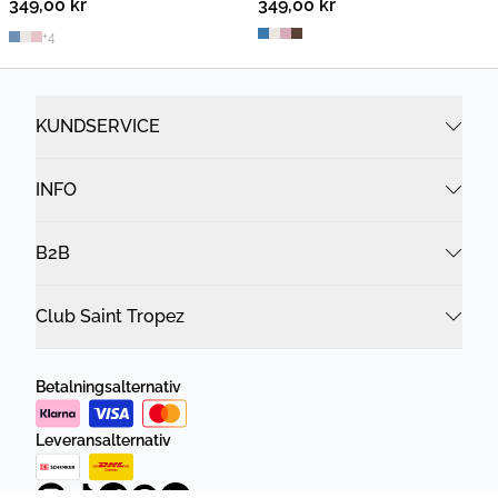
349,00 kr
2 FOR 600 SEK
349,00 kr
2 FOR 600 SEK
+
4
KUNDSERVICE
INFO
B2B
Club Saint Tropez
Betalningsalternativ
Leveransalternativ