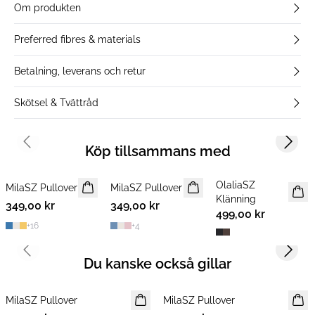
Om produkten
Preferred fibres & materials
Betalning, leverans och retur
Skötsel & Tvättråd
Previous slide
Next s
Köp tillsammans med
OlaliaSZ
MilaSZ Pullover
NYHET
MilaSZ Pullover
NYHET
NYHET
Klänning
349,00 kr
2 FOR 600 SEK
349,00 kr
2 FOR 600 SEK
499,00 kr
+
16
+
4
Previous slide
Next s
Du kanske också gillar
MilaSZ Pullover
NYHET
MilaSZ Pullover
NYHET