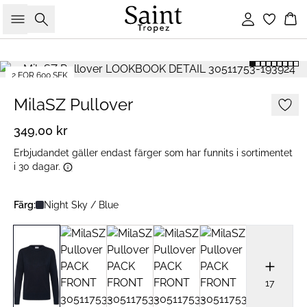
Sök
Logga in
Ko
2 FOR 600 SEK
MilaSZ Pullover
349,00 kr
Erbjudandet gäller endast färger som har funnits i sortimentet
i 30 dagar.
Färg:
Night Sky / Blue
17