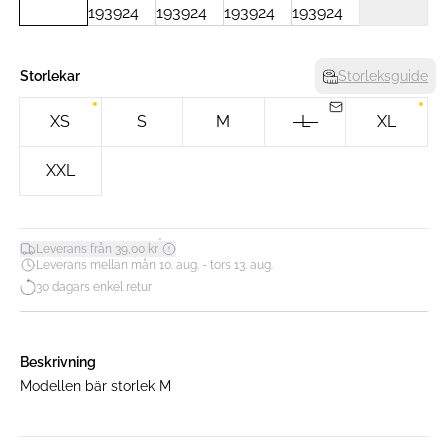
Storlekar
Storleksguide
XS
S
M
L
XL
XXL
*
Leverans från 39,00 kr
Leverans mellan mån 10. aug. - tors 13. aug.
30 dagars enkel retur
Beskrivning
Modellen bär storlek M