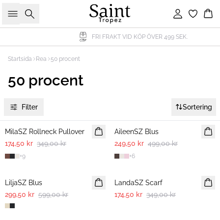
Sök
Logga in
Ko
FRI FRAKT VID KÖP ÖVER 499 SEK.
Startsida
Rea
50 procent
50 procent
Filter
Sortering
-50%
-50%
MilaSZ Rollneck Pullover
AileenSZ Blus
174,50 kr
349,00 kr
249,50 kr
499,00 kr
+
9
+
6
-50%
-50%
LiljaSZ Blus
LandaSZ Scarf
299,50 kr
599,00 kr
174,50 kr
349,00 kr
-50%
-50%