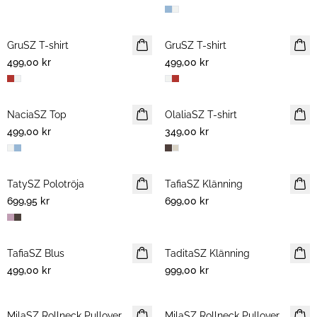
GruSZ T-shirt
NYHET
GruSZ T-shirt
NYHET
499,00 kr
499,00 kr
NaciaSZ Top
NYHET
OlaliaSZ T-shirt
NYHET
499,00 kr
349,00 kr
TatySZ Polotröja
NYHET
TafiaSZ Klänning
NYHET
699,95 kr
699,00 kr
TafiaSZ Blus
NYHET
TaditaSZ Klänning
NYHET
499,00 kr
999,00 kr
MilaSZ Rollneck Pullover
NYHET
MilaSZ Rollneck Pullover
NYHET