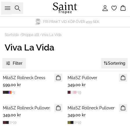
Sök
Logga in
Ko
FRI FRAKT VID KÖP ÖVER 499 SEK.
Startsida
Shoppa allt
Viva La Vida
Viva La Vida
Filter
Sortering
MilaSZ Rollneck Dress
NYHET
MilaSZ Pullover
NYHET
599,00 kr
349,00 kr
+
5
+
19
MilaSZ Rollneck Pullover
NYHET
MilaSZ Rollneck Pullover
NYHET
349,00 kr
349,00 kr
+
10
+
10