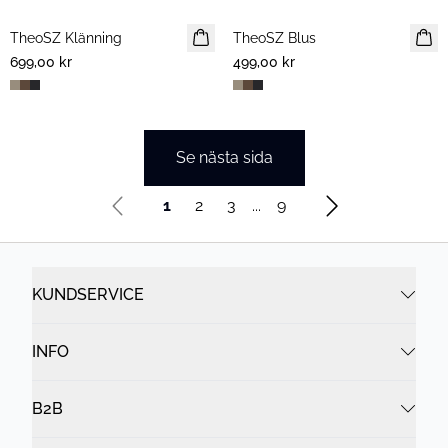
TheoSZ Klänning
NYHET
TheoSZ Blus
NYHET
699,00 kr
499,00 kr
Se nästa sida
1
2
3
...
9
KUNDSERVICE
INFO
B2B