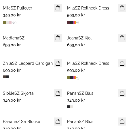
MilaSZ Pullover
NYHET
MilaSZ Rollneck Dress
NYHET
349,00 kr
599,00 kr
+
19
+
5
MadlenaSZ
NYHET
JeanaSZ Kjol
NYHET
699,00 kr
699,00 kr
ZhilaSZ Leopard Cardigan
MilaSZ Rollneck Dress
NYHET
699,00 kr
599,00 kr
+
5
SibilleSZ Skjorta
NYHET
PananSZ Blus
NYHET
349,00 kr
349,00 kr
PananSZ SS Blouse
NYHET
PananSZ Blus
NYHET
349,00 kr
349,00 kr