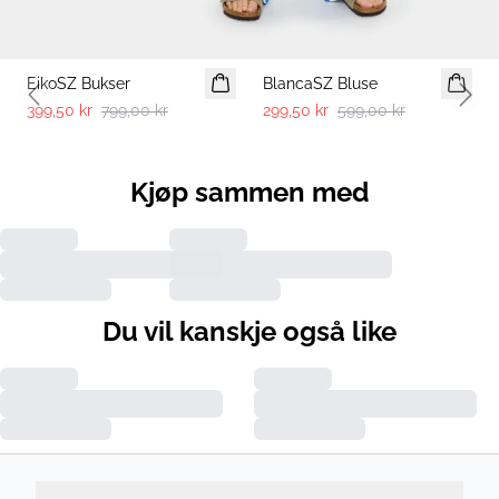
-50%
-50%
EikoSZ Bukser
BlancaSZ Bluse
Previous slide
Next 
399,50 kr
799,00 kr
299,50 kr
599,00 kr
Kjøp sammen med
Du vil kanskje også like