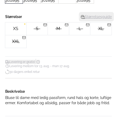
Størrelser
Størrelsesguide
XS
S
M
L
XL
XXL
*
Levering er gratis!
Levering mellom tor 13. aug. - man 17. aug.
30 dagers enkel retur
Beskrivelse
Bluse til dame med ledig passform, rund hals og korte, luftige
ermer. Komfortabel og allsidig, passer for både jobb og fritid.