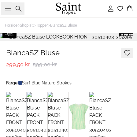
Søk
Logg inn
Ha
Forside
Shop alt
Topper
BlancaSZ Bluse
-50%
BlancaSZ Bluse
299,50 kr
599,00 kr
Farge:
Surf Blue Nature Strokes