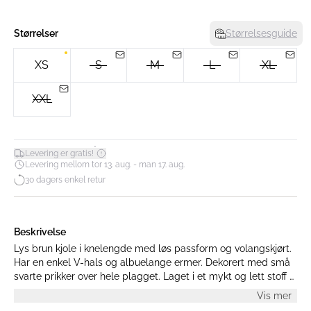
Størrelser
Størrelsesguide
XS
S
M
L
XL
XXL
*
Levering er gratis!
Levering mellom tor 13. aug. - man 17. aug.
30 dagers enkel retur
Beskrivelse
Lys brun kjole i knelengde med løs passform og volangskjørt.
Har en enkel V-hals og albuelange ermer. Dekorert med små
svarte prikker over hele plagget. Laget i et mykt og lett stoff –
perfekt for hverdagsbruk.
Vis mer