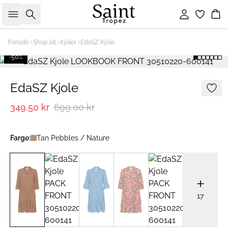
Søk
Logg inn
Ha
Forside
Shop alt
Kjoler
EdaSZ Kjole
-50%
EdaSZ Kjole
349,50 kr
699,00 kr
Farge:
Tan Pebbles / Nature
17