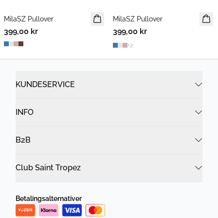
MilaSZ Pullover
NYHET
MilaSZ Pullover
NYHET
399,00 kr
2 FOR 700 NOK
399,00 kr
2 FOR 700 NOK
+
2
KUNDESERVICE
INFO
B2B
Club Saint Tropez
Betalingsalternativer