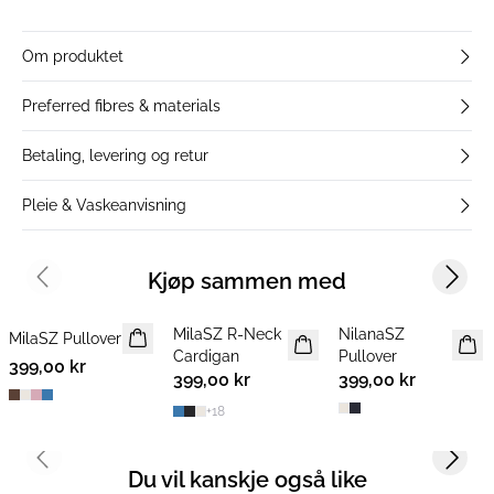
Om produktet
Preferred fibres & materials
Betaling, levering og retur
Pleie & Vaskeanvisning
Kjøp sammen med
Previous slide
Next s
MilaSZ R-Neck
NilanaSZ
MilaSZ Pullover
NYHET
NYHET
NYHET
Cardigan
Pullover
399,00 kr
2 FOR 700 NOK
2 FOR 700 NOK
399,00 kr
399,00 kr
+
18
Previous slide
Next s
Du vil kanskje også like