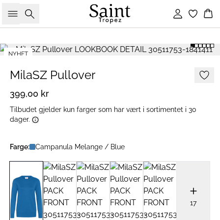
Søk
Logg inn
Ha
NYHET
2 FOR 700 NOK
MilaSZ Pullover
399,00 kr
Tilbudet gjelder kun farger som har vært i sortimentet i 30
dager.
Farge:
Campanula Melange / Blue
17