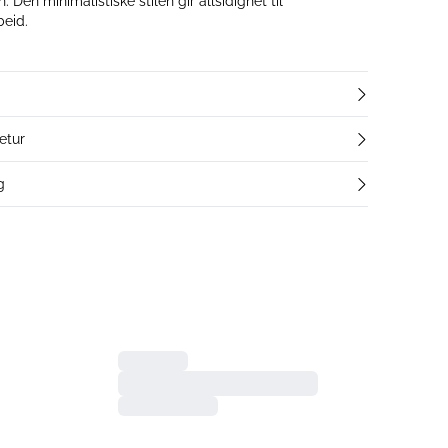
 Den minimalistiske stilen gir allsidighet til
beid.
etur
g