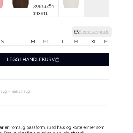
Størrelsesguide
S
M
L
XL
LEGG I HANDLEKURV
 aug. - man 17. aug.
 en romslig passform, rund hals og korte ermer som