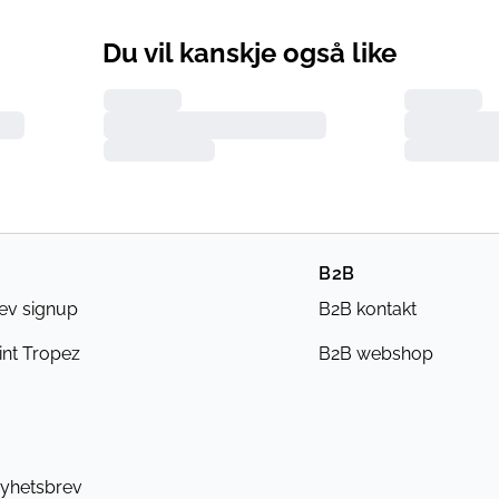
Du vil kanskje også like
B2B
ev signup
B2B kontakt
int Tropez
B2B webshop
yhetsbrev