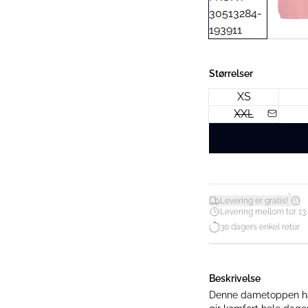
Størrelser
XS
XXL
*
Levering er gratis!
Levering mellom tor 13.
30 dagers enkel retur
Beskrivelse
Denne dametoppen har