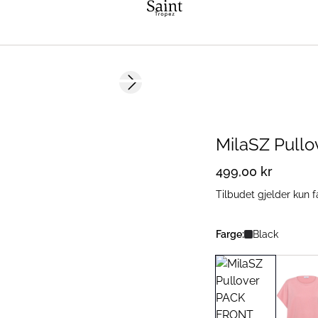
Next slide
2 FOR 700 NOK
MilaSZ Pullo
499,00 kr
Tilbudet gjelder kun f
Farge:
Black