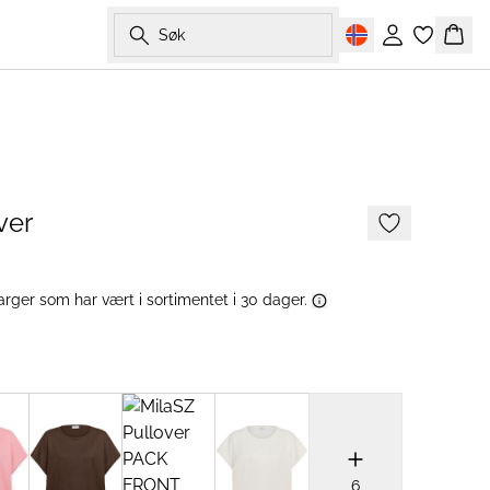
Søk
Logg inn
Hand
2 FOR 700 NOK
ver
arger som har vært i sortimentet i 30 dager.
6