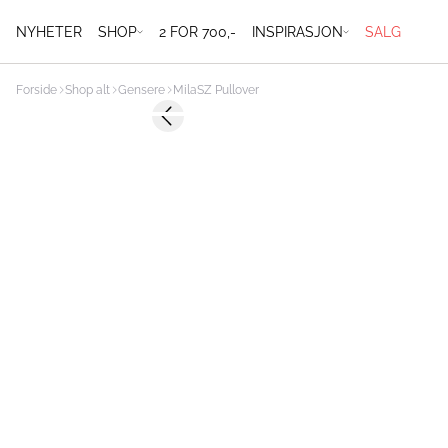
NYHETER
SHOP
2 FOR 700,-
INSPIRASJON
SALG
Forside
Shop alt
Gensere
MilaSZ Pullover
Previous slide
2 FOR 700 NOK