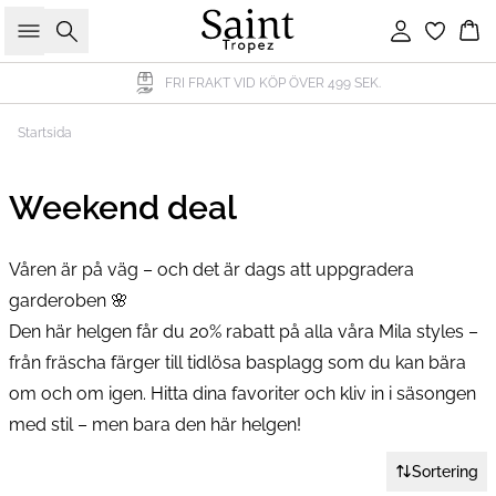
Sök
Logga in
Ko
FRI FRAKT VID KÖP ÖVER 499 SEK.
Startsida
Weekend deal
Våren är på väg – och det är dags att uppgradera
garderoben 🌸
Den här helgen får du 20% rabatt på alla våra Mila styles –
från fräscha färger till tidlösa basplagg som du kan bära
om och om igen. Hitta dina favoriter och kliv in i säsongen
med stil – men bara den här helgen!
Sortering