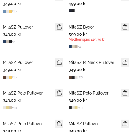
349,00 kr
499,00 kr
+
16
MilaSZ Pullover
NYHET
MilaSZ Byxor
NYHET
349,00 kr
599,00 kr
MEDLEMSERBJUDANDE
Medlemspris
419,30 kr
+
2
+
4
MilaSZ Pullover
MilaSZ R-Neck Pullover
349,00 kr
349,00 kr
+
16
+
20
MilaSZ Polo Pullover
MilaSZ Polo Pullover
349,00 kr
349,00 kr
+
10
+
10
MilaSZ Polo Pullover
MilaSZ Pullover
349,00 kr
349,00 kr