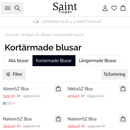
Sök
Logga in
Ko
LEVERANS INOM 4-5 ARBETSDAGAR
Startsida
Shoppa allt
Blusar
Kortärmade blusar
Kortärmade blusar
Alla blusar
Kortärmade Blusar
Långärmade Blusar
Filter
Sortering
30%
-40%
AileenSZ Blus
NikitaSZ Blus
349,30 kr
499,00 kr
419,40 kr
699,00 kr
+
6
-40%
-40%
NaileenSZ Blus
NaileenSZ Blus
359,40 kr
599,00 kr
359,40 kr
599,00 kr