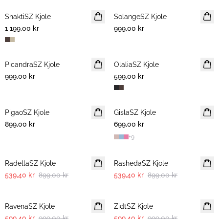
ShaktiSZ Kjole
NYHET
SolangeSZ Kjole
NYHET
1 199,00 kr
999,00 kr
PicandraSZ Kjole
NYHET
OlaliaSZ Kjole
NYHET
999,00 kr
599,00 kr
PigaoSZ Kjole
NYHET
GislaSZ Kjole
899,00 kr
699,00 kr
+
9
-40%
-40%
RadellaSZ Kjole
RashedaSZ Kjole
539,40 kr
899,00 kr
539,40 kr
899,00 kr
-40%
-40%
RavenaSZ Kjole
ZidtSZ Kjole
599,40 kr
999,00 kr
599,40 kr
999,00 kr