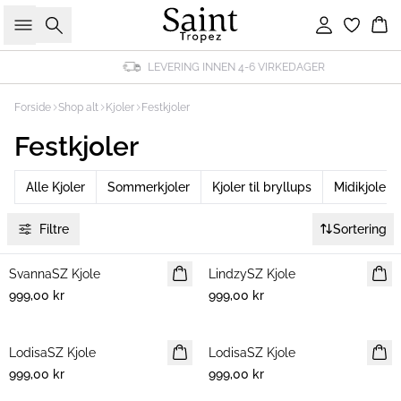
Søk
Logg inn
Ha
LEVERING INNEN 4-6 VIRKEDAGER
Forside
Shop alt
Kjoler
Festkjoler
Festkjoler
Alle Kjoler
Sommerkjoler
Kjoler til bryllups
Midikjoler
Filtre
Sortering
SvannaSZ Kjole
NYHET
LindzySZ Kjole
NYHET
999,00 kr
999,00 kr
LodisaSZ Kjole
NYHET
LodisaSZ Kjole
NYHET
999,00 kr
999,00 kr