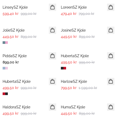
LinseySZ Kjole
LoreenSZ Kjole
599,40 kr
999,00 kr
479,40 kr
799,00 kr
-50%
-50%
JolieSZ Kjole
JosineSZ Kjole
449,50 kr
899,00 kr
449,50 kr
899,00 kr
-50%
PiddaSZ Kjole
NYHET
HubertaSZ Kjole
899,00 kr
499,50 kr
999,00 kr
-50%
-50%
HubertaSZ Kjole
HarlowSZ Kjole
499,50 kr
999,00 kr
799,50 kr
1 599,00 kr
-50%
-50%
HaldoraSZ Kjole
HumaSZ Kjole
499,50 kr
999,00 kr
449,50 kr
899,00 kr