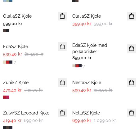
-40%
OlaliaSZ Kjole
NYHET
OlaliaSZ Kjole
599,00 kr
359,40 kr
599,00 kr
-40%
EdaSZ kjole med
EdaSZ Kjole
polkaprikker
539,40 kr
899,00 kr
899,00 kr
+
7
+
7
-40%
-40%
ZuniSZ Kjole
NestaSZ Kjole
479,40 kr
799,00 kr
599,40 kr
999,00 kr
-40%
-40%
ZulvirSZ Leopard Kjole
NellaSZ Kjole
419,40 kr
699,00 kr
659,40 kr
1 099,00 kr
-40%
-40%