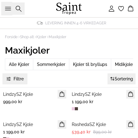
Søk
Logg inn
Ha
LEVERING INNEN 4-6 VIRKEDAGER
Forside
Shop alt
Kjoler
Maxikjoler
Maxikjoler
Alle Kjoler
Sommerkjoler
Kjoler til bryllups
Midikjoler
Filtre
Sortering
LindzySZ Kjole
NYHET
LindzySZ Kjole
NYHET
999,00 kr
1 199,00 kr
-40%
LindzySZ Kjole
NYHET
RashedaSZ Kjole
1 199,00 kr
539,40 kr
899,00 kr