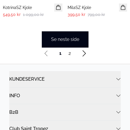
KotrinaSZ Kjole
MilaSZ Kjole
549,50 kr
1 099,00 kr
399,50 kr
799,00 kr
Se neste side
1
2
KUNDESERVICE
INFO
B2B
Club Saint Tropez